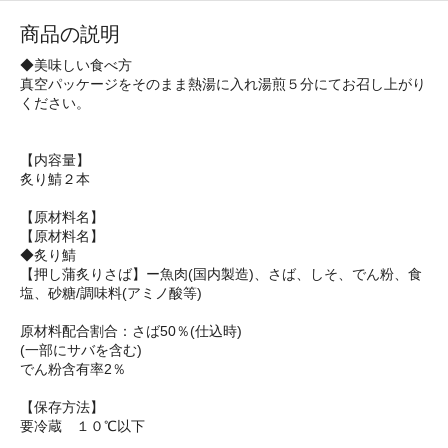
商品の説明
◆美味しい食べ方
真空パッケージをそのまま熱湯に入れ湯煎５分にてお召し上がり
ください。
【内容量】
炙り鯖２本
【原材料名】
【原材料名】
◆炙り鯖
【押し蒲炙りさば】ー魚肉(国内製造)、さば、しそ、でん粉、食
塩、砂糖/調味料(アミノ酸等)
原材料配合割合：さば50％(仕込時)
(一部にサバを含む)
でん粉含有率2％
【保存方法】
要冷蔵 １０℃以下