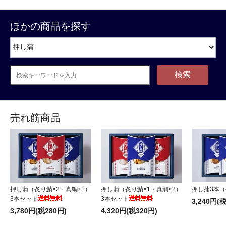
ほかの商品を探す
検索
売れ筋商品
押し蒲3本
押し蒲（炙り鯖×2・真鯛×1）
押し蒲（炙り鯖×1・真鯛×2）
3本セット
3本セット
3,240円(
3,780円(税280円)
4,320円(税320円)